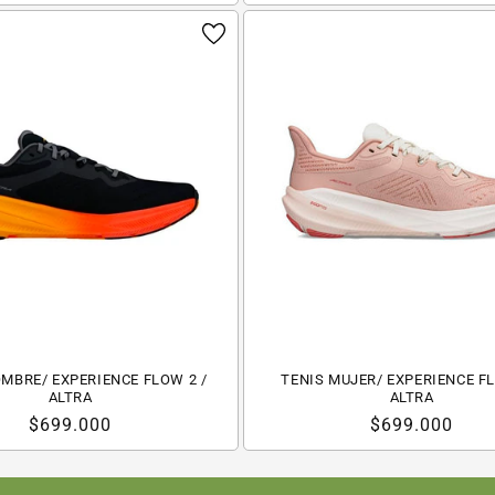
habitual
MBRE/ EXPERIENCE FLOW 2 /
TENIS MUJER/ EXPERIENCE FL
ALTRA
ALTRA
Precio
$699.000
Precio
$699.000
habitual
habitual