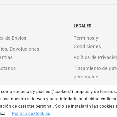
A
LEGALES
ica de Envíos
Términos y
Condiciones
os, Devoluciones
antías
Política de Privacid
áctanos
Tratamiento de dat
personales
 como etiquetas y píxeles (“cookies”) propias y de terceros
s usa nuestro sitio web y para brindarle publicidad en línea
mación de carácter personal. Solo se instalarán las cookies 
Las eventuales promociones, descuentos y plazos de pago expues
ica.
Política de Cookies
iedad de la marca. Se prohíbe el uso total o parcial sin autoriza