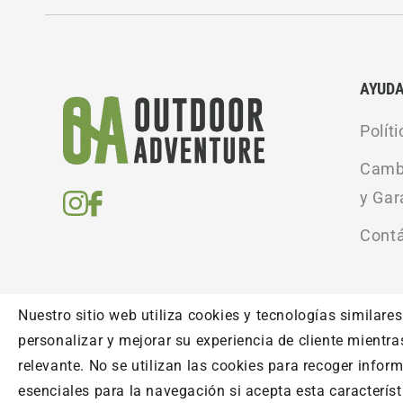
AYUD
Polít
Cambi
y Gar
Cont
Nuestro sitio web utiliza cookies y tecnologías similares
personalizar y mejorar su experiencia de cliente mientra
relevante. No se utilizan las cookies para recoger infor
Outdoor Adventure © Todos los derechos reservados. 
esenciales para la navegación si acepta esta característ
Las fotos, textos y diseños aquí publicados son prop