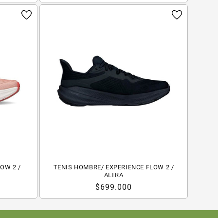
OW 2 /
TENIS HOMBRE/ EXPERIENCE FLOW 2 /
ALTRA
Precio
$699.000
habitual