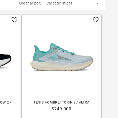
Ordenar por:
OW 2 /
TENIS HOMBRE/ TORIN 8 / ALTRA
Precio
$749.000
habitual