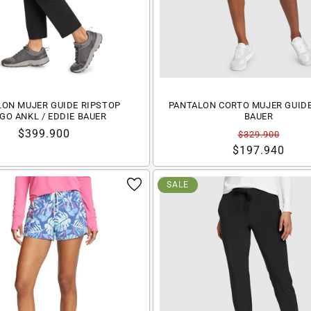
LON MUJER GUIDE RIPSTOP
PANTALON CORTO MUJER GUIDE
GO ANKL / EDDIE BAUER
BAUER
Precio
$399.900
Precio
Precio
$329.900
habitual
habitual
de
$197.940
oferta
SALE