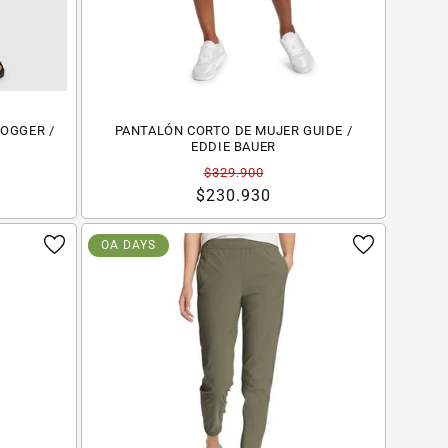
OGGER /
PANTALÓN CORTO DE MUJER GUIDE /
EDDIE BAUER
Precio
Precio
$329.900
habitual
de
$230.930
oferta
OA DAYS