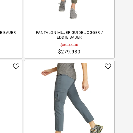
IE BAUER
PANTALON MUJER GUIDE JOGGER /
EDDIE BAUER
Precio
Precio
$399.900
habitual
de
$279.930
oferta