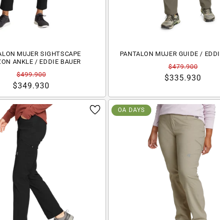
ALON MUJER SIGHTSCAPE
PANTALON MUJER GUIDE / EDD
ON ANKLE / EDDIE BAUER
Precio
Precio
$479.900
Precio
Precio
$499.900
habitual
de
$335.930
habitual
de
$349.930
oferta
oferta
OA DAYS