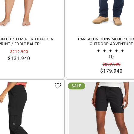
ON CORTO MUJER TIDAL 3IN
PANTALON CONV MUJER COC
PRINT / EDDIE BAUER
OUTDOOR ADVENTURE
Precio
Precio
$219.900
1
(1)
habitual
de
$131.940
reseñas
Precio
Precio
$299.900
oferta
totales
habitual
de
$179.940
oferta
SALE