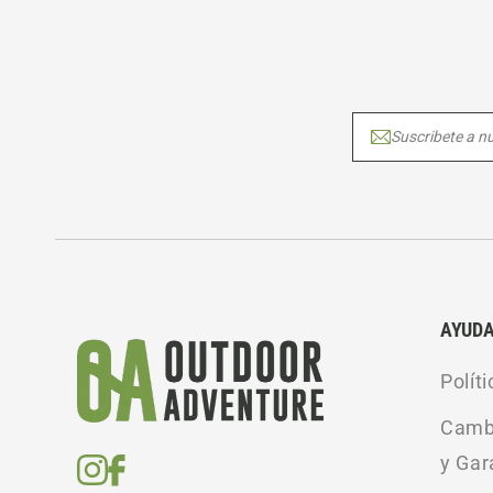
Suscribete a nu
AYUD
Polít
Cambi
y Gar