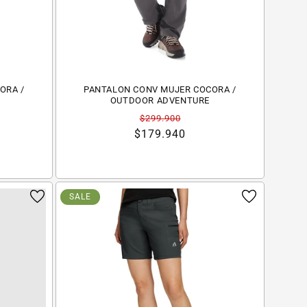
ORA /
PANTALON CONV MUJER COCORA /
OUTDOOR ADVENTURE
Precio
Precio
$299.900
habitual
de
$179.940
oferta
SALE