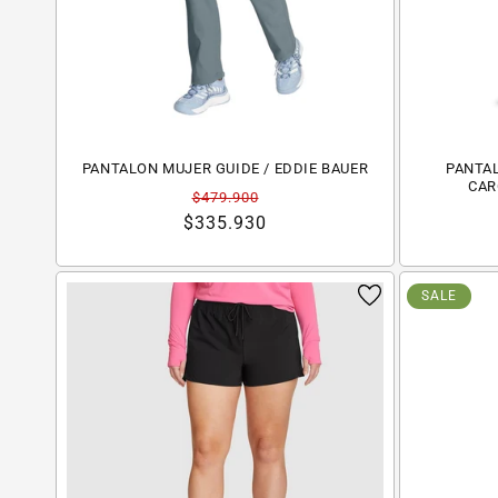
PANTALON MUJER GUIDE / EDDIE BAUER
PANTA
CAR
Precio
Precio
$479.900
habitual
de
$335.930
oferta
SALE