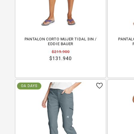
PANTALON CORTO MUJER TIDAL 3IN /
PANTAL
EDDIE BAUER
Precio
Precio
$219.900
habitual
de
$131.940
oferta
OA DAYS