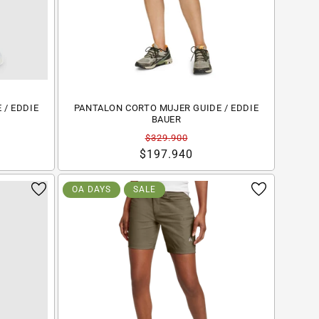
 / EDDIE
PANTALON CORTO MUJER GUIDE / EDDIE
BAUER
Precio
Precio
$329.900
habitual
de
$197.940
oferta
OA DAYS
SALE