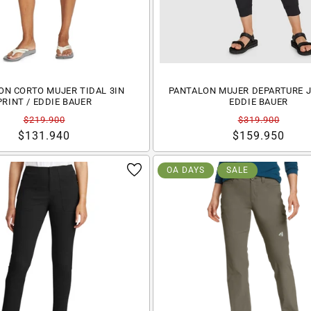
ON CORTO MUJER TIDAL 3IN
PANTALON MUJER DEPARTURE J
PRINT / EDDIE BAUER
EDDIE BAUER
Precio
Precio
Precio
Precio
$219.900
$319.900
habitual
de
$131.940
habitual
de
$159.950
oferta
oferta
OA DAYS
SALE