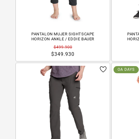
PANTALON MUJER SIGHTSCAPE
PANT
HORIZON ANKLE / EDDIE BAUER
HORIZ
Precio
Precio
$499.900
habitual
de
$349.930
oferta
OA DAYS