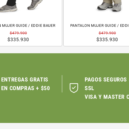
 MUJER GUIDE / EDDIE BAUER
PANTALON MUJER GUIDE / EDD
Precio
Precio
Precio
Precio
$479.900
$479.900
habitual
de
$335.930
habitual
de
$335.930
oferta
oferta
ENTREGAS GRATIS
PAGOS SEGUROS
EN COMPRAS + $50
SSL
VISA Y MASTER 