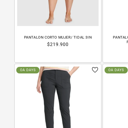
PANTALON CORTO MUJER/ TIDAL 3IN
PANTAL
Precio
$219.900
habitual
OA DAYS
OA DAYS