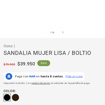
Abrir
Ab
elemento
el
multimedia
mu
de
1
/
6
1
2
en
en
una
un
Home
|
ventana
ve
modal
mo
SANDALIA MUJER LISA / BOLTIO
Precio
Precio
$39.950
Sale
$79.900
habitual
de
oferta
Impuesto incluido. Los
gastos de envío
se calculan en la pantalla de pago.
COLOR: