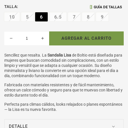
TALLA:
GUÍA DE TALLAS
10
5
6
6.5
7
8
9
AGREGAR AL CARRITO
Reducir
Aumentar
cantidad
cantidad
para
para
Sencillez que resalta. La
Sandalia Lisa
de Boltio está diseñada para
SANDALIA
SANDALIA
mujeres que buscan comodidad sin complicaciones, con un estilo
MUJER
MUJER
limpio y versátil que se adapta a cualquier ocasión. Su diseño
LISA
LISA
minimalista y liviano la convierte en una opción ideal para el día a
día, combinando funcionalidad con un toque moderno.
/
/
BOLTIO
BOLTIO
Fabricada con materiales resistentes y de fácil mantenimiento,
ofrece un calce cómodo y seguro para que te muevas con libertad y
estilo durante todo el día.
Perfecta para climas cálidos, looks relajados o planes espontáneos
— la Lisa es tu nueva favorita.
DETALLE