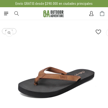
Ir
Envío GRATIS desde $390.000 en ciudades principales
directamente
al contenido
Iniciar
Carrito
sesión
Ir
directamente
SALE
a la
información
del producto