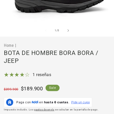
Abrir
Ab
elemento
el
multimedia
mu
de
1
/
5
1
2
en
en
una
un
Home
|
ventana
ve
modal
mo
BOTA DE HOMBRE BORA BORA /
JEEP
1 reseñas
Precio
Precio
$189.900
Sale
$399.900
habitual
de
oferta
Impuesto incluido. Los
gastos de envío
se calculan en la pantalla de pago.