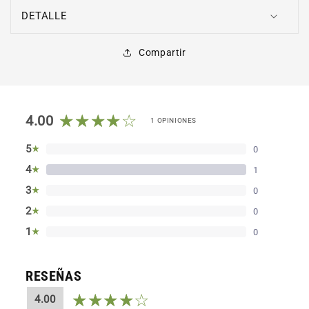
DETALLE
Compartir
4.00
1 OPINIONES
5
★
0
4
★
1
3
★
0
2
★
0
1
★
0
RESEÑAS
4.00