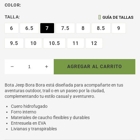
COLOR:
TALLA:
GUÍA DE TALLAS
6
6.5
7
7.5
8
8.5
9
9.5
10
10.5
11
12
AGREGAR AL CARRITO
Reducir
Aumentar
cantidad
cantidad
para
para
Bota Jeep Bora Bora está diseñada para acompañarte en tus
BOTA
BOTA
aventuras outdoor, trail o en un paseo por la ciudad,
DE
DE
complementando tu estilo casual y aventurero.
HOMBRE
HOMBRE
Cuero hidrofugado
BORA
BORA
Forro interno
BORA
BORA
Materiales de caucho flexibles y durables
/
/
Entresuela en EVA
JEEP
JEEP
Livianas y transpirables