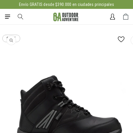
Ir
Envío GRATIS desde $390.000 en ciudades principales
directamente
al contenido
Iniciar
Carrito
sesión
Ir
directamente
SALE
a la
información
del producto