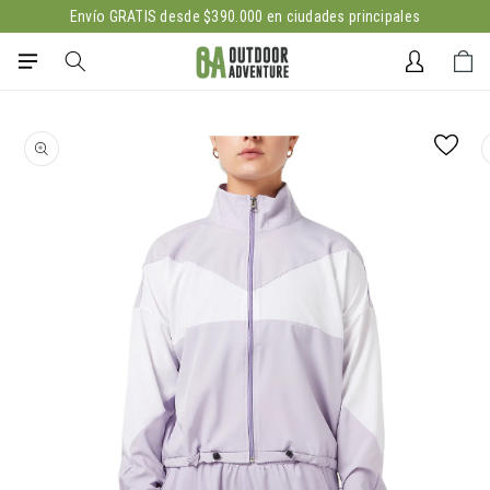
Ir
Envío GRATIS desde $390.000 en ciudades principales
directamente
al contenido
Iniciar
Carrito
sesión
Ir
directamente
a la
información
del producto