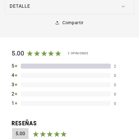
DETALLE
Compartir
5.00
2 OPINIONES
5
★
2
4
★
0
3
★
0
2
★
0
1
★
0
RESEÑAS
5.00