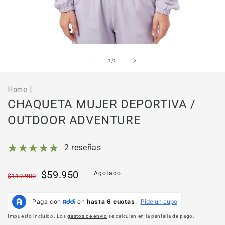
Abrir
Ab
elemento
el
multimedia
mu
de
1
/
5
1
2
en
en
una
un
Home
|
ventana
ve
modal
mo
CHAQUETA MUJER DEPORTIVA /
OUTDOOR ADVENTURE
2 reseñas
Precio
Precio
$59.950
Agotado
$119.900
habitual
de
oferta
Impuesto incluido. Los
gastos de envío
se calculan en la pantalla de pago.