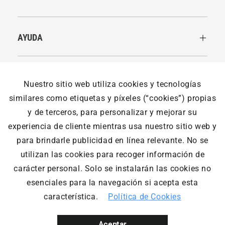
AYUDA
LEGALES
Nuestro sitio web utiliza cookies y tecnologías
similares como etiquetas y píxeles (“cookies”) propias
y de terceros, para personalizar y mejorar su
NOSOTROS
experiencia de cliente mientras usa nuestro sitio web y
para brindarle publicidad en línea relevante. No se
utilizan las cookies para recoger información de
Outdoor Adventure © Todos los derechos reservados. Las
carácter personal. Solo se instalarán las cookies no
eventuales promociones, descuentos y plazos de pago
esenciales para la navegación si acepta esta
expuestos aquí son válidos sólo para compras vía internet.
Las fotos, textos y diseños aquí publicados son propiedad de
característica.
Política de Cookies
la marca. Se prohíbe el uso total o parcial sin autorización
previa. Designed & developed by Innovate Group | Shopify
Experts
Aceptar