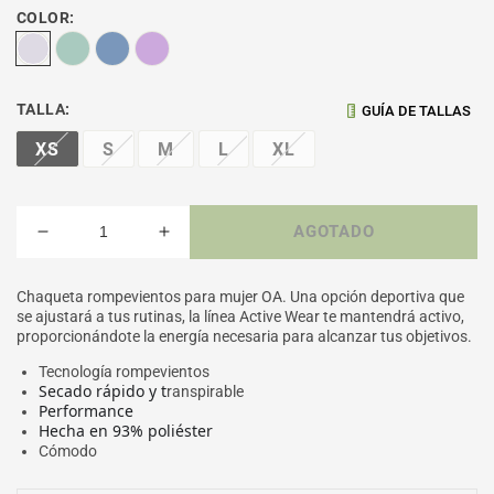
COLOR:
TALLA:
GUÍA DE TALLAS
XS
S
M
L
XL
AGOTADO
Reducir
Aumentar
cantidad
cantidad
para
para
Chaqueta rompevientos para mujer OA. Una opción deportiva que
CHAQUETA
CHAQUETA
se ajustará a tus rutinas, la línea Active Wear te mantendrá activo,
MUJER
MUJER
proporcionándote la energía necesaria para alcanzar tus objetivos.
DEPORTIVA
DEPORTIVA
Tecnología rompevientos
/
/
Secado rápido y t
ranspirable
OUTDOOR
OUTDOOR
Performance
ADVENTURE
ADVENTURE
Hecha en 93% poliéster
Cómodo