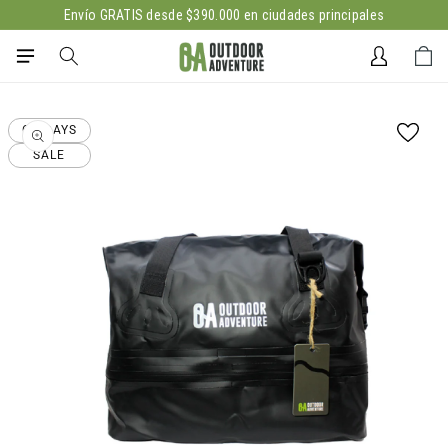
Ir
Envío GRATIS desde $390.000 en ciudades principales
directamente
al contenido
Iniciar
Carrito
sesión
Ir
directamente
OA DAYS
a la
información
SALE
del producto