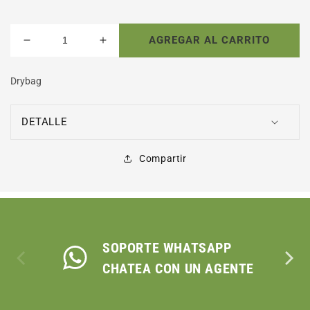
AGREGAR AL CARRITO
Reducir
Aumentar
cantidad
cantidad
para
para
Drybag
MALETIN
MALETIN
DRYBAG
DRYBAG
25
25
DETALLE
/
/
OUTDOOR
OUTDOOR
Compartir
ADVENTURE
ADVENTURE
SOPORTE WHATSAPP
CHATEA CON UN AGENTE