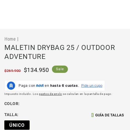
Abrir
elemento
multimedia
Home
|
1
en
MALETIN DRYBAG 25 / OUTDOOR
una
ventana
ADVENTURE
modal
Precio
Precio
$134.950
Sale
$269.900
habitual
de
oferta
Impuesto incluido. Los
gastos de envío
se calculan en la pantalla de pago.
COLOR:
TALLA:
GUÍA DE TALLAS
ÚNICO