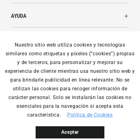
AYUDA
LEGALES
Nuestro sitio web utiliza cookies y tecnologías
similares como etiquetas y píxeles (“cookies”) propias
y de terceros, para personalizar y mejorar su
NOSOTROS
experiencia de cliente mientras usa nuestro sitio web y
para brindarle publicidad en línea relevante. No se
utilizan las cookies para recoger información de
Outdoor Adventure © Todos los derechos reservados. Las
carácter personal. Solo se instalarán las cookies no
eventuales promociones, descuentos y plazos de pago
esenciales para la navegación si acepta esta
expuestos aquí son válidos sólo para compras vía internet.
Las fotos, textos y diseños aquí publicados son propiedad de
característica.
Política de Cookies
la marca. Se prohíbe el uso total o parcial sin autorización
previa. Designed & developed by Innovate Group | Shopify
Experts
Aceptar